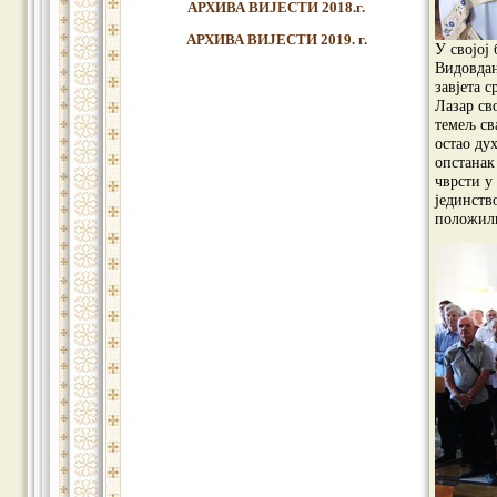
АРХИВА ВИЈЕСТИ 2018.г.
АРХИВА ВИЈЕСТИ 2019. г.
У својој
Видовдан
завјета с
Лазар св
темељ сва
остао дух
опстанак
чврсти у
јединство
положили