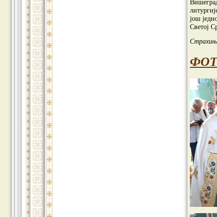
Вишеград
литургиј
још једн
Светој С
Страхиња
ФОТ