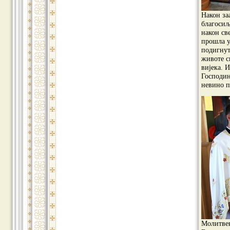
Након за
благосиљ
након св
прошла у
подигнут
животе с
вијека. 
Господин
невино п
Молитвен