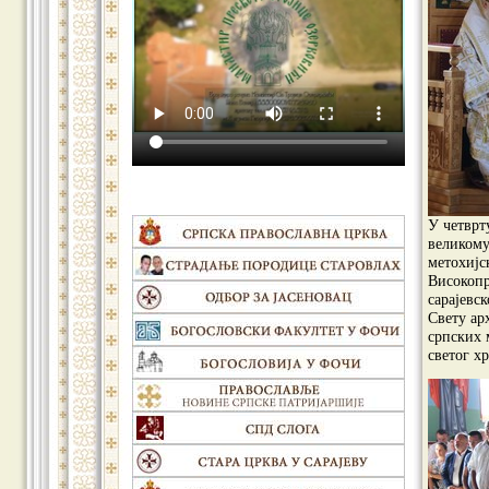
У четврт
великому
метохијс
Високопр
сарајевс
Свету ар
српских 
светог х