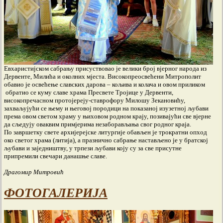
Евхаристијском сабрању присуствовао је велики број вјерног народа из
Дервенте, Милића и околних мјеста. Високопреосвећени Митрополит
обавио је освећење славских дарова – кољива и колача и овом приликом
обратио се куму славе храма Пресвете Тројице у Дервенти,
високопречасном протојереју-ставрофору Милошу Зекановићу,
захваљујући се њему и његовој породици на показаној изузетној љубави
према овом светом храму у њиховом родном крају, позивајући све вјерне
да сљедују оваквим примјерима незаборављања свог родног краја.
По завршетку свете архијерејске литургије обављен је трократни опход
око светог храма (литија), а празнично сабрање настављено је у братској
љубави и заједништву, у трпези љубави коју су за све присутне
припремили свечари данашње славе.
Драгомир Митровић
ФОТОГАЛЕРИJA