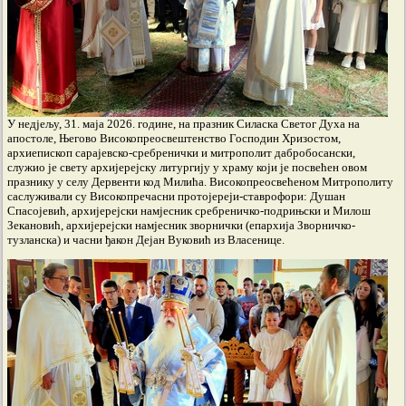
У недјељу, 31. маја 2026. године, на празник Силаска Светог Духа на
апостоле, Његово Високопреосвештенство Господин Хризостом,
архиепископ сарајевско-сребренички и митрополит дабробосански,
служио је свету архијерејску литургију у храму који је посвећен овом
празнику у селу Дервенти код Милића. Високопреосвећеном Митрополиту
саслуживали су Високопречасни протојереји-ставрофори: Душан
Спасојевић, архијерејски намјесник сребреничко-подрињски и Милош
Зекановић, архијерејски намјесник зворнички (епархија Зворничко-
тузланска) и часни ђакон Дејан Вуковић из Власенице.