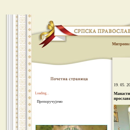
Митропо
19. 05. 2
Loading...
Манасти
прoслави
Препоручујемо