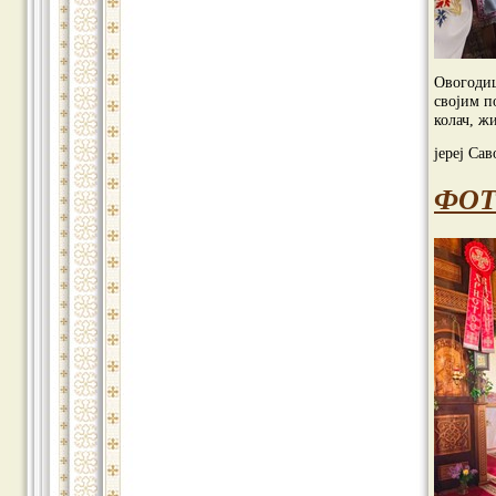
Овогодиш
својим п
колач, ж
јереј Са
ФОТ