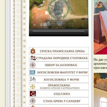
На дан у
архиепис
прослављ