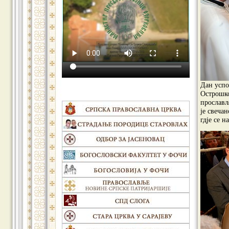
Дан успо
Острошко
прослављ
је свеча
гдје се 