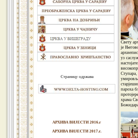
Свету ар
је Његов
архиепис
уз саслу
настојат
високопр
Ступара,
Страницу одржава
умировље
старјеши
пароха б
протојер
храма Св
Божидара
АРХИВА ВИЈЕСТИ 2016.г
АРХИВА ВИЈЕСТИ 2017.г.