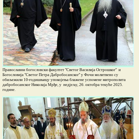
Православни богословски факултет ''Светог Василија Острошког'' и
Богословија ''Светог Петра Дабробосанског'' у Фочи молитвено су
обиљежили 10-годишњицу упокојења блажене успомене митрополита
дабробосанског Николаја Мрђе, у недјељу, 26. октобра текуће 2025.
године.