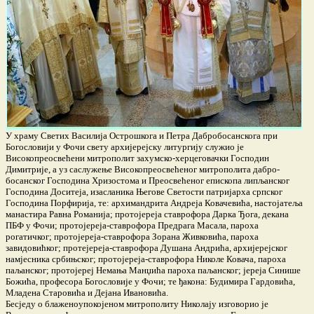
У храму Светих Василија Острошкога и Петра Дабробосанскога при
Богословији у Фочи свету архијерејску литургију служио је
Високопреосвећени митрополит захумско-херцеговачки Господин
Димитрије, а уз саслужење Високопреосвећеног митрополита дабро-
босанског Господина Хризостома и Преосвећеног епископа липљанског
Господина Доситеја, изасланика Његове Светости патријарха српског
Господина Порфирија, те: архимандрита Андреја Ковачевића, настојатеља
манастира Равна Романија; протојереја ставрофора Дарка Ђога, декана
ПБФ у Фочи; протојереја-ставрофора Предрага Масала, пароха
рогатичког; протојереја-ставрофора Зорана Живковића, пароха
завидовићког; протејереја-ставрофора Душана Андрића, архијерејског
намјесника србињског; протојереја-ставрофора Николе Ковача, пароха
паљанског; протојереј Немања Манџића пароха паљанског; јереја Синише
Божића, професора Богословије у Фочи; те ђакона: Будимира Гардовића,
Младена Старовића и Дејана Ивановића.
Бесједу о блаженоупокојеном митрополиту Николају изговорио је