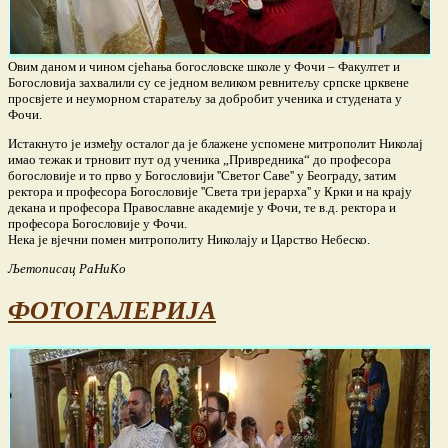
Овим даном и чином сјећања богословске школе у Фочи – Факултет и
Богословија захвалили су се једном великом ревнитељу српске црквене
просвјете и неуморном старатељу за добробит ученика и студената у
Фочи.
Истакнуто је између осталог да је блажене успомене митрополит Николај
имао тежак и трновит пут од ученика „Привредника“ до професора
богословије и то прво у Богословији ''Светог Саве'' у Београду, затим
ректора и професора Богословије ''Света три јерарха'' у Крки и на крају
декана и професора Православне академије у Фочи, те в.д. ректора и
професора Богословије у Фочи.
Нека је вјечни помен митрополиту Николају и Царство Небеско.
Љетописац РаНиКо
ФОТОГАЛЕРИЈА