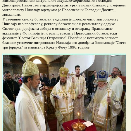
Високопреосвећени митрополит захумско-херцеговачки Господин
Димитрије. Након свете архијерејске литургије помен блаженоупокојеном
митрополиту Николају одслужио је Преосвећени Господин Доситеј,
липљански.
У свечаном салону богословије одржан је школски час о митрополиту
Николају као професору, ректору богословије и реализатору одлуке
Светог архијерејскога сабора о оснивању и отварању Православне
академије у Фочи, која је потом прерасла у Православни богословски
факултет ''Светог Василија Острошког''. Посебно је истакнута ревност
блажене успомене митрополита Николаја око довођења богословије ''Света
три јерарха'' из манастира Крке у Фочу 1996. године.